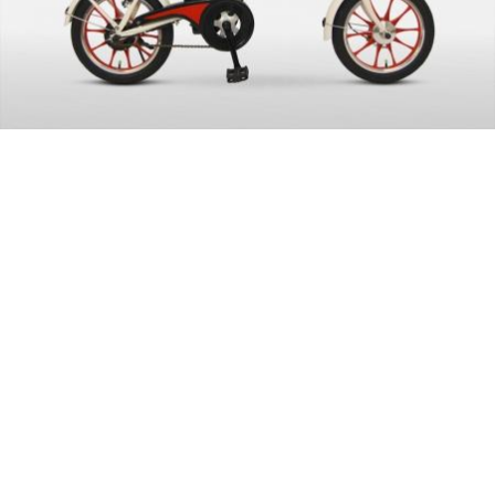
2014
עיצוב סייקו
נינג'ה - אופניים
חשמליות