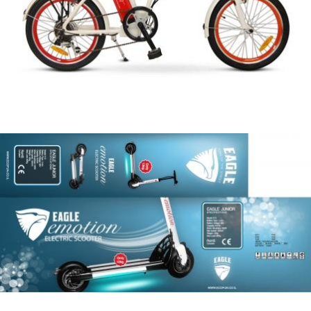
עיצוב סייקו
ספיריט -
אופניים