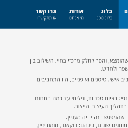
ם
בלוג
אודות
צרו קשר
בלוג טכני
מי אנחנו
או תתקשרו
ומצא, והפך לחלק מרכזי בחיי. השילוב בין
לשפר ולחדש.
חביב אישי. טיסנים ואופניים, היו התחביבים
קונפיגורציות טכניות, וגיליתי עד כמה התחום
בתהליך העיצוב והייצור.
-2014 כבר הגיעו דגמי אופניים חשמליים שפיתחתי ועיצבתי עבורם שנמכרו בישראל ובאיטליה, תחת 3 מותגים שונים, בינהם: דוקאטי, מומודיזיין,